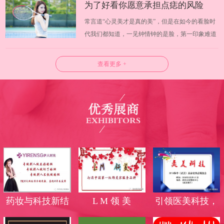
为了好看你愿意承担点痣的风险
化出无限可能，温婉还是野蛮，淑女还是迷人完全
常言道“心灵美才是真的美”，但是在如今的看脸时
可以有自己掌握。日常挑选化妆品你会…
吗？
代我们都知道，一见钟情钟的是脸，第一印象难道
不是脸蛋吗？武汉美博会试问大家愿意为了好看而
承担风险吗？许多人为了让皮肤更好看，使用各种
查看更多 +
方法将皮肤上的痣去除，但是你知道吗，点痣也是
有一定风险的。 一、什么是点痣 长痣…
药妆与科技新结
L M 领 美
引领医美科技，
合，蜕变无斑美
高端光电品牌霸