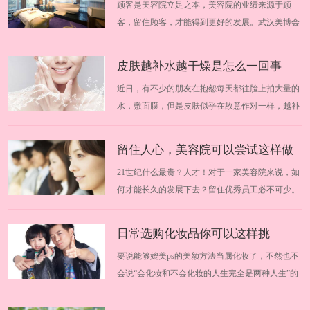
顾客是美容院立足之本，美容院的业绩来源于顾
并不高，而且个人业绩也不是多优秀，为…
好的厂商
客，留住顾客，才能得到更好的发展。武汉美博会
提醒大家加盟需谨慎。由于市场的瞬间壮大，一些
投机分子也瞅准了这块“黄金”，各种手段层出不
皮肤越补水越干燥是怎么一回事
穷，引诱加盟者上当。武汉美博会为大家分享轻松
近日，有不少的朋友在抱怨每天都往脸上拍大量的
识破美容院加盟的诱饵，找到好的厂商。20…
水，敷面膜，但是皮肤似乎在故意作对一样，越补
越干燥。这到底是怎么一回事呢？武汉美博会悄悄
为你解答，脸部干燥到底该如何才能保湿。2019华
留住人心，美容院可以尝试这样做
中武汉美博会时间安排：2019年11月13日-19日
21世纪什么最贵？人才！对于一家美容院来说，如
2019华中武汉美博会地点：中国（武汉）文…
何才能长久的发展下去？留住优秀员工必不可少。
那么，有哪些具体的事情需要做到呢？跟随武汉美
博会一起来学习学习吧。 2018华中武汉美博会时间
日常选购化妆品你可以这样挑
安排：2018年3月29日-31日 2018华中武汉美博会地
要说能够媲美ps的美颜方法当属化妆了，不然也不
点：中国（武汉）文化博览中心 一、塑…
会说“会化妆和不会化妆的人生完全是两种人生”的
话了。武汉美博会今天教你如何挑选化妆品，掌握
这几点就够了。适合自己的化妆品可以在你的脸上