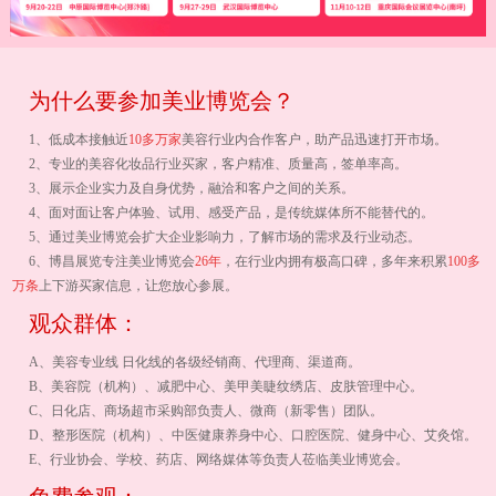
为什么要参加美业博览会？
1、低成本接触近
10多万家
美容行业内合作客户，助产品迅速打开市场。
2、专业的美容化妆品行业买家，客户精准、质量高，签单率高。
3、展示企业实力及自身优势，融洽和客户之间的关系。
4、面对面让客户体验、试用、感受产品，是传统媒体所不能替代的。
5、通过美业博览会扩大企业影响力，了解市场的需求及行业动态。
6、博昌展览专注美业博览会
26年
，在行业内拥有极高口碑，多年来积累
100多
万条
上下游买家信息，让您放心参展。
观众群体：
A、美容专业线 日化线的各级经销商、代理商、渠道商。
B、美容院（机构）、减肥中心、美甲美睫纹绣店、皮肤管理中心。
C、日化店、商场超市采购部负责人、微商（新零售）团队。
D、整形医院（机构）、中医健康养身中心、口腔医院、健身中心、艾灸馆。
E、行业协会、学校、药店、网络媒体等负责人莅临美业博览会。