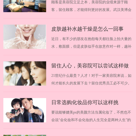
顾客是美容院立足之本，美容院的业绩来源于顾
并不高，而且个人业绩也不是多优秀，为…
好的厂商
客，留住顾客，才能得到更好的发展。武汉美博会
提醒大家加盟需谨慎。由于市场的瞬间壮大，一些
投机分子也瞅准了这块“黄金”，各种手段层出不
皮肤越补水越干燥是怎么一回事
穷，引诱加盟者上当。武汉美博会为大家分享轻松
近日，有不少的朋友在抱怨每天都往脸上拍大量的
识破美容院加盟的诱饵，找到好的厂商。20…
水，敷面膜，但是皮肤似乎在故意作对一样，越补
越干燥。这到底是怎么一回事呢？武汉美博会悄悄
为你解答，脸部干燥到底该如何才能保湿。2019华
留住人心，美容院可以尝试这样做
中武汉美博会时间安排：2019年11月13日-19日
21世纪什么最贵？人才！对于一家美容院来说，如
2019华中武汉美博会地点：中国（武汉）文…
何才能长久的发展下去？留住优秀员工必不可少。
那么，有哪些具体的事情需要做到呢？跟随武汉美
博会一起来学习学习吧。 2018华中武汉美博会时间
日常选购化妆品你可以这样挑
安排：2018年3月29日-31日 2018华中武汉美博会地
要说能够媲美ps的美颜方法当属化妆了，不然也不
点：中国（武汉）文化博览中心 一、塑…
会说“会化妆和不会化妆的人生完全是两种人生”的
话了。武汉美博会今天教你如何挑选化妆品，掌握
这几点就够了。适合自己的化妆品可以在你的脸上