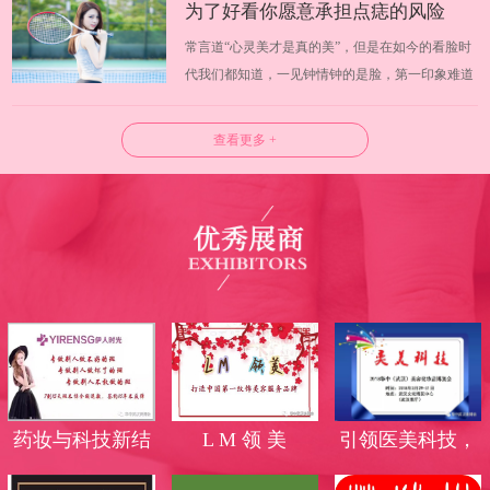
为了好看你愿意承担点痣的风险
化出无限可能，温婉还是野蛮，淑女还是迷人完全
常言道“心灵美才是真的美”，但是在如今的看脸时
可以有自己掌握。日常挑选化妆品你会…
吗？
代我们都知道，一见钟情钟的是脸，第一印象难道
不是脸蛋吗？武汉美博会试问大家愿意为了好看而
承担风险吗？许多人为了让皮肤更好看，使用各种
查看更多 +
方法将皮肤上的痣去除，但是你知道吗，点痣也是
有一定风险的。 一、什么是点痣 长痣…
药妆与科技新结
L M 领 美
引领医美科技，
合，蜕变无斑美
高端光电品牌霸