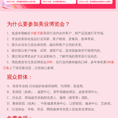
为什么要参加美业博览会？
1、低成本接触近
10多万家
美容行业内合作客户，助产品迅速打开市场。
2、专业的美容化妆品行业买家，客户精准、质量高，签单率高。
3、展示企业实力及自身优势，融洽和客户之间的关系。
4、面对面让客户体验、试用、感受产品，是传统媒体所不能替代的。
5、通过美业博览会扩大企业影响力，了解市场的需求及行业动态。
6、博昌展览专注美业博览会
26年
，在行业内拥有极高口碑，多年来积累
100多
万条
上下游买家信息，让您放心参展。
观众群体：
A、美容专业线 日化线的各级经销商、代理商、渠道商。
B、美容院（机构）、减肥中心、美甲美睫纹绣店、皮肤管理中心。
C、日化店、商场超市采购部负责人、微商（新零售）团队。
D、整形医院（机构）、中医健康养身中心、口腔医院、健身中心、艾灸馆。
E、行业协会、学校、药店、网络媒体等负责人莅临美业博览会。