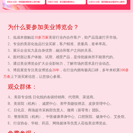
为什么要参加美业博览会？
1、低成本接触近
10多万家
美容行业内合作客户，助产品迅速打开市场。
2、专业的美容化妆品行业买家，客户精准、质量高，签单率高。
3、展示企业实力及自身优势，融洽和客户之间的关系。
4、面对面让客户体验、试用、感受产品，是传统媒体所不能替代的。
5、通过美业博览会扩大企业影响力，了解市场的需求及行业动态。
6、博昌展览专注美业博览会
26年
，在行业内拥有极高口碑，多年来积累
100多
万条
上下游买家信息，让您放心参展。
观众群体：
A、美容专业线 日化线的各级经销商、代理商、渠道商。
B、美容院（机构）、减肥中心、美甲美睫纹绣店、皮肤管理中心。
C、日化店、商场超市采购部负责人、微商（新零售）团队。
D、整形医院（机构）、中医健康养身中心、口腔医院、健身中心、艾灸馆。
E、行业协会、学校、药店、网络媒体等负责人莅临美业博览会。