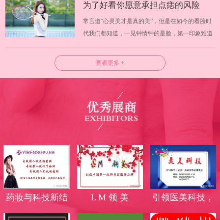
为了好看你愿意承担点痣的风险
化出无限可能，温婉还是野蛮，淑女还是迷人完全
常言道“心灵美才是真的美”，但是在如今的看脸时
可以有自己掌握。日常挑选化妆品你会…
吗？
代我们都知道，一见钟情钟的是脸，第一印象难道
不是脸蛋吗？武汉美博会试问大家愿意为了好看而
承担风险吗？许多人为了让皮肤更好看，使用各种
查看更多 +
方法将皮肤上的痣去除，但是你知道吗，点痣也是
有一定风险的。 一、什么是点痣 长痣…
药妆与科技新结
L M 领 美
引领医美科技，
合，蜕变无斑美
高端光电品牌霸