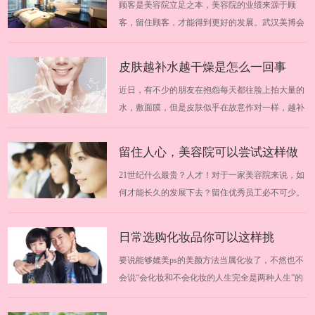
顾客是美容院立足之本，美容院的业绩来源于顾
并不高，而且个人业绩也不是多优秀，为…
好的厂商
客，留住顾客，才能得到更好的发展。武汉美博会
提醒大家加盟需谨慎。由于市场的瞬间壮大，一些
投机分子也瞅准了这块“黄金”，各种手段层出不
皮肤越补水越干燥是怎么一回事
穷，引诱加盟者上当。武汉美博会为大家分享轻松
近日，有不少的朋友在抱怨每天都往脸上拍大量的
识破美容院加盟的诱饵，找到好的厂商。20…
水，敷面膜，但是皮肤似乎在故意作对一样，越补
越干燥。这到底是怎么一回事呢？武汉美博会悄悄
为你解答，脸部干燥到底该如何才能保湿。2019华
留住人心，美容院可以尝试这样做
中武汉美博会时间安排：2019年11月13日-19日
21世纪什么最贵？人才！对于一家美容院来说，如
2019华中武汉美博会地点：中国（武汉）文…
何才能长久的发展下去？留住优秀员工必不可少。
那么，有哪些具体的事情需要做到呢？跟随武汉美
博会一起来学习学习吧。 2018华中武汉美博会时间
日常选购化妆品你可以这样挑
安排：2018年3月29日-31日 2018华中武汉美博会地
要说能够媲美ps的美颜方法当属化妆了，不然也不
点：中国（武汉）文化博览中心 一、塑…
会说“会化妆和不会化妆的人生完全是两种人生”的
话了。武汉美博会今天教你如何挑选化妆品，掌握
这几点就够了。适合自己的化妆品可以在你的脸上