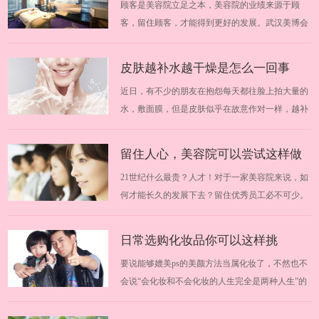
顾客是美容院立足之本，美容院的业绩来源于顾
并不高，而且个人业绩也不是多优秀，为…
好的厂商
客，留住顾客，才能得到更好的发展。武汉美博会
提醒大家加盟需谨慎。由于市场的瞬间壮大，一些
投机分子也瞅准了这块“黄金”，各种手段层出不
皮肤越补水越干燥是怎么一回事
穷，引诱加盟者上当。武汉美博会为大家分享轻松
近日，有不少的朋友在抱怨每天都往脸上拍大量的
识破美容院加盟的诱饵，找到好的厂商。20…
水，敷面膜，但是皮肤似乎在故意作对一样，越补
越干燥。这到底是怎么一回事呢？武汉美博会悄悄
为你解答，脸部干燥到底该如何才能保湿。2019华
留住人心，美容院可以尝试这样做
中武汉美博会时间安排：2019年11月13日-19日
21世纪什么最贵？人才！对于一家美容院来说，如
2019华中武汉美博会地点：中国（武汉）文…
何才能长久的发展下去？留住优秀员工必不可少。
那么，有哪些具体的事情需要做到呢？跟随武汉美
博会一起来学习学习吧。 2018华中武汉美博会时间
日常选购化妆品你可以这样挑
安排：2018年3月29日-31日 2018华中武汉美博会地
要说能够媲美ps的美颜方法当属化妆了，不然也不
点：中国（武汉）文化博览中心 一、塑…
会说“会化妆和不会化妆的人生完全是两种人生”的
话了。武汉美博会今天教你如何挑选化妆品，掌握
这几点就够了。适合自己的化妆品可以在你的脸上