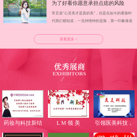
为了好看你愿意承担点痣的风险
化出无限可能，温婉还是野蛮，淑女还是迷人完全
常言道“心灵美才是真的美”，但是在如今的看脸时
可以有自己掌握。日常挑选化妆品你会…
吗？
代我们都知道，一见钟情钟的是脸，第一印象难道
不是脸蛋吗？武汉美博会试问大家愿意为了好看而
承担风险吗？许多人为了让皮肤更好看，使用各种
查看更多 +
方法将皮肤上的痣去除，但是你知道吗，点痣也是
有一定风险的。 一、什么是点痣 长痣…
药妆与科技新结
L M 领 美
引领医美科技，
合，蜕变无斑美
高端光电品牌霸