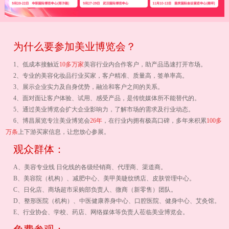
为什么要参加美业博览会？
1、低成本接触近
10多万家
美容行业内合作客户，助产品迅速打开市场。
2、专业的美容化妆品行业买家，客户精准、质量高，签单率高。
3、展示企业实力及自身优势，融洽和客户之间的关系。
4、面对面让客户体验、试用、感受产品，是传统媒体所不能替代的。
5、通过美业博览会扩大企业影响力，了解市场的需求及行业动态。
6、博昌展览专注美业博览会
26年
，在行业内拥有极高口碑，多年来积累
100多
万条
上下游买家信息，让您放心参展。
观众群体：
A、美容专业线 日化线的各级经销商、代理商、渠道商。
B、美容院（机构）、减肥中心、美甲美睫纹绣店、皮肤管理中心。
C、日化店、商场超市采购部负责人、微商（新零售）团队。
D、整形医院（机构）、中医健康养身中心、口腔医院、健身中心、艾灸馆。
E、行业协会、学校、药店、网络媒体等负责人莅临美业博览会。