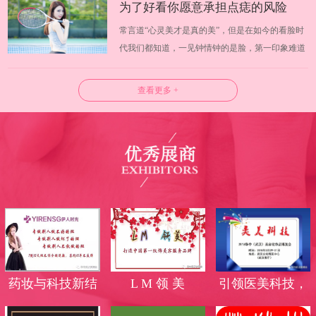
为了好看你愿意承担点痣的风险
化出无限可能，温婉还是野蛮，淑女还是迷人完全
常言道“心灵美才是真的美”，但是在如今的看脸时
可以有自己掌握。日常挑选化妆品你会…
吗？
代我们都知道，一见钟情钟的是脸，第一印象难道
不是脸蛋吗？武汉美博会试问大家愿意为了好看而
承担风险吗？许多人为了让皮肤更好看，使用各种
查看更多 +
方法将皮肤上的痣去除，但是你知道吗，点痣也是
有一定风险的。 一、什么是点痣 长痣…
药妆与科技新结
L M 领 美
引领医美科技，
合，蜕变无斑美
高端光电品牌霸