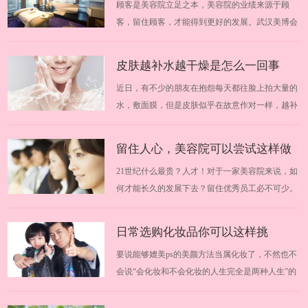
顾客是美容院立足之本，美容院的业绩来源于顾
并不高，而且个人业绩也不是多优秀，为…
好的厂商
客，留住顾客，才能得到更好的发展。武汉美博会
提醒大家加盟需谨慎。由于市场的瞬间壮大，一些
投机分子也瞅准了这块“黄金”，各种手段层出不
皮肤越补水越干燥是怎么一回事
穷，引诱加盟者上当。武汉美博会为大家分享轻松
近日，有不少的朋友在抱怨每天都往脸上拍大量的
识破美容院加盟的诱饵，找到好的厂商。20…
水，敷面膜，但是皮肤似乎在故意作对一样，越补
越干燥。这到底是怎么一回事呢？武汉美博会悄悄
为你解答，脸部干燥到底该如何才能保湿。2019华
留住人心，美容院可以尝试这样做
中武汉美博会时间安排：2019年11月13日-19日
21世纪什么最贵？人才！对于一家美容院来说，如
2019华中武汉美博会地点：中国（武汉）文…
何才能长久的发展下去？留住优秀员工必不可少。
那么，有哪些具体的事情需要做到呢？跟随武汉美
博会一起来学习学习吧。 2018华中武汉美博会时间
日常选购化妆品你可以这样挑
安排：2018年3月29日-31日 2018华中武汉美博会地
要说能够媲美ps的美颜方法当属化妆了，不然也不
点：中国（武汉）文化博览中心 一、塑…
会说“会化妆和不会化妆的人生完全是两种人生”的
话了。武汉美博会今天教你如何挑选化妆品，掌握
这几点就够了。适合自己的化妆品可以在你的脸上