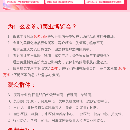
为什么要参加美业博览会？
1、低成本接触近
10多万家
美容行业内合作客户，助产品迅速打开市场。
2、专业的美容化妆品行业买家，客户精准、质量高，签单率高。
3、展示企业实力及自身优势，融洽和客户之间的关系。
4、面对面让客户体验、试用、感受产品，是传统媒体所不能替代的。
5、通过美业博览会扩大企业影响力，了解市场的需求及行业动态。
6、博昌展览专注美业博览会
26年
，在行业内拥有极高口碑，多年来积累
100多
万条
上下游买家信息，让您放心参展。
观众群体：
A、美容专业线 日化线的各级经销商、代理商、渠道商。
B、美容院（机构）、减肥中心、美甲美睫纹绣店、皮肤管理中心。
C、日化店、商场超市采购部负责人、微商（新零售）团队。
D、整形医院（机构）、中医健康养身中心、口腔医院、健身中心、艾灸馆。
E、行业协会、学校、药店、网络媒体等负责人莅临美业博览会。