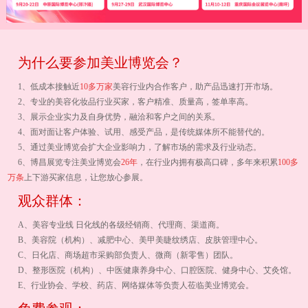
为什么要参加美业博览会？
1、低成本接触近
10多万家
美容行业内合作客户，助产品迅速打开市场。
2、专业的美容化妆品行业买家，客户精准、质量高，签单率高。
3、展示企业实力及自身优势，融洽和客户之间的关系。
4、面对面让客户体验、试用、感受产品，是传统媒体所不能替代的。
5、通过美业博览会扩大企业影响力，了解市场的需求及行业动态。
6、博昌展览专注美业博览会
26年
，在行业内拥有极高口碑，多年来积累
100多
万条
上下游买家信息，让您放心参展。
观众群体：
A、美容专业线 日化线的各级经销商、代理商、渠道商。
B、美容院（机构）、减肥中心、美甲美睫纹绣店、皮肤管理中心。
C、日化店、商场超市采购部负责人、微商（新零售）团队。
D、整形医院（机构）、中医健康养身中心、口腔医院、健身中心、艾灸馆。
E、行业协会、学校、药店、网络媒体等负责人莅临美业博览会。