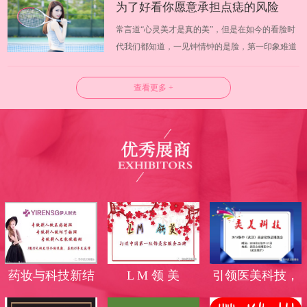
为了好看你愿意承担点痣的风险
化出无限可能，温婉还是野蛮，淑女还是迷人完全
常言道“心灵美才是真的美”，但是在如今的看脸时
可以有自己掌握。日常挑选化妆品你会…
吗？
代我们都知道，一见钟情钟的是脸，第一印象难道
不是脸蛋吗？武汉美博会试问大家愿意为了好看而
承担风险吗？许多人为了让皮肤更好看，使用各种
查看更多 +
方法将皮肤上的痣去除，但是你知道吗，点痣也是
有一定风险的。 一、什么是点痣 长痣…
药妆与科技新结
L M 领 美
引领医美科技，
合，蜕变无斑美
高端光电品牌霸