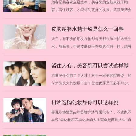
顾客是美容院立足之本，美容院的业绩来源于顾
并不高，而且个人业绩也不是多优秀，为…
好的厂商
客，留住顾客，才能得到更好的发展。武汉美博会
提醒大家加盟需谨慎。由于市场的瞬间壮大，一些
投机分子也瞅准了这块“黄金”，各种手段层出不
皮肤越补水越干燥是怎么一回事
穷，引诱加盟者上当。武汉美博会为大家分享轻松
近日，有不少的朋友在抱怨每天都往脸上拍大量的
识破美容院加盟的诱饵，找到好的厂商。20…
水，敷面膜，但是皮肤似乎在故意作对一样，越补
越干燥。这到底是怎么一回事呢？武汉美博会悄悄
为你解答，脸部干燥到底该如何才能保湿。2019华
留住人心，美容院可以尝试这样做
中武汉美博会时间安排：2019年11月13日-19日
21世纪什么最贵？人才！对于一家美容院来说，如
2019华中武汉美博会地点：中国（武汉）文…
何才能长久的发展下去？留住优秀员工必不可少。
那么，有哪些具体的事情需要做到呢？跟随武汉美
博会一起来学习学习吧。 2018华中武汉美博会时间
日常选购化妆品你可以这样挑
安排：2018年3月29日-31日 2018华中武汉美博会地
要说能够媲美ps的美颜方法当属化妆了，不然也不
点：中国（武汉）文化博览中心 一、塑…
会说“会化妆和不会化妆的人生完全是两种人生”的
话了。武汉美博会今天教你如何挑选化妆品，掌握
这几点就够了。适合自己的化妆品可以在你的脸上