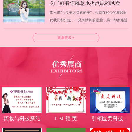
为了好看你愿意承担点痣的风险
化出无限可能，温婉还是野蛮，淑女还是迷人完全
常言道“心灵美才是真的美”，但是在如今的看脸时
可以有自己掌握。日常挑选化妆品你会…
吗？
代我们都知道，一见钟情钟的是脸，第一印象难道
不是脸蛋吗？武汉美博会试问大家愿意为了好看而
承担风险吗？许多人为了让皮肤更好看，使用各种
查看更多 +
方法将皮肤上的痣去除，但是你知道吗，点痣也是
有一定风险的。 一、什么是点痣 长痣…
药妆与科技新结
L M 领 美
引领医美科技，
合，蜕变无斑美
高端光电品牌霸