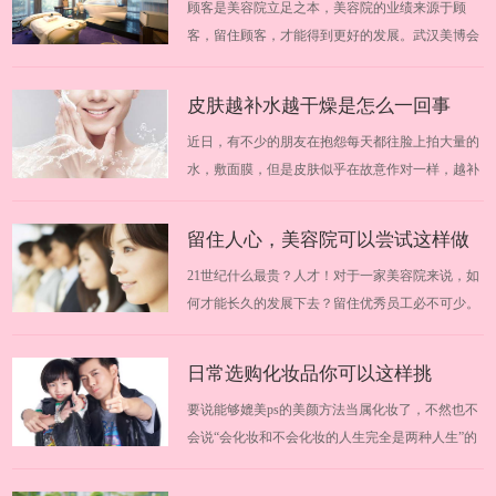
顾客是美容院立足之本，美容院的业绩来源于顾
并不高，而且个人业绩也不是多优秀，为…
好的厂商
客，留住顾客，才能得到更好的发展。武汉美博会
提醒大家加盟需谨慎。由于市场的瞬间壮大，一些
投机分子也瞅准了这块“黄金”，各种手段层出不
皮肤越补水越干燥是怎么一回事
穷，引诱加盟者上当。武汉美博会为大家分享轻松
近日，有不少的朋友在抱怨每天都往脸上拍大量的
识破美容院加盟的诱饵，找到好的厂商。20…
水，敷面膜，但是皮肤似乎在故意作对一样，越补
越干燥。这到底是怎么一回事呢？武汉美博会悄悄
为你解答，脸部干燥到底该如何才能保湿。2019华
留住人心，美容院可以尝试这样做
中武汉美博会时间安排：2019年11月13日-19日
21世纪什么最贵？人才！对于一家美容院来说，如
2019华中武汉美博会地点：中国（武汉）文…
何才能长久的发展下去？留住优秀员工必不可少。
那么，有哪些具体的事情需要做到呢？跟随武汉美
博会一起来学习学习吧。 2018华中武汉美博会时间
日常选购化妆品你可以这样挑
安排：2018年3月29日-31日 2018华中武汉美博会地
要说能够媲美ps的美颜方法当属化妆了，不然也不
点：中国（武汉）文化博览中心 一、塑…
会说“会化妆和不会化妆的人生完全是两种人生”的
话了。武汉美博会今天教你如何挑选化妆品，掌握
这几点就够了。适合自己的化妆品可以在你的脸上