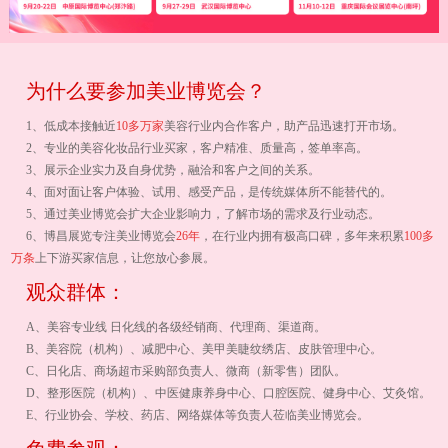
为什么要参加美业博览会？
1、低成本接触近
10多万家
美容行业内合作客户，助产品迅速打开市场。
2、专业的美容化妆品行业买家，客户精准、质量高，签单率高。
3、展示企业实力及自身优势，融洽和客户之间的关系。
4、面对面让客户体验、试用、感受产品，是传统媒体所不能替代的。
5、通过美业博览会扩大企业影响力，了解市场的需求及行业动态。
6、博昌展览专注美业博览会
26年
，在行业内拥有极高口碑，多年来积累
100多
万条
上下游买家信息，让您放心参展。
观众群体：
A、美容专业线 日化线的各级经销商、代理商、渠道商。
B、美容院（机构）、减肥中心、美甲美睫纹绣店、皮肤管理中心。
C、日化店、商场超市采购部负责人、微商（新零售）团队。
D、整形医院（机构）、中医健康养身中心、口腔医院、健身中心、艾灸馆。
E、行业协会、学校、药店、网络媒体等负责人莅临美业博览会。